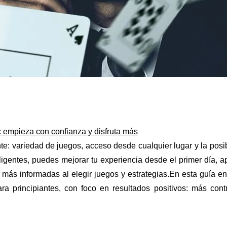
 empieza con confianza y disfruta más
: variedad de juegos, acceso desde cualquier lugar y la posib
ligentes, puedes mejorar tu experiencia desde el primer día, 
 más informadas al elegir juegos y estrategias.En esta guía en
a principiantes, con foco en resultados positivos: más contr